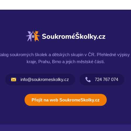
talog soukromých školek a dětských skupin v ČR. Přehledné výpisy 
kraje, Prahu, Brno a jejich městské části.
info@soukromeskolky.cz
724 767 074
Přejít na web SoukromeSkolky.cz