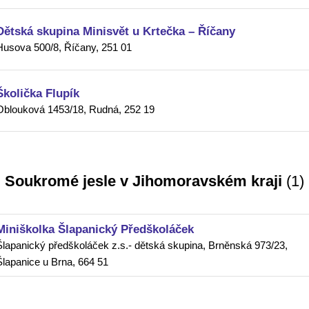
Dětská skupina Minisvět u Krtečka – Říčany
Husova 500/8, Říčany, 251 01
Školička Flupík
Oblouková 1453/18, Rudná, 252 19
Soukromé jesle v Jihomoravském kraji
(1)
Miniškolka Šlapanický Předškoláček
Šlapanický předškoláček z.s.- dětská skupina, Brněnská 973/23,
Šlapanice u Brna, 664 51