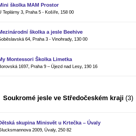
Mini školka MAM Prostor
U Teplárny 3, Praha 5 - Košíře, 158 00
Mezinárodní školka a jesle Beehive
Soběslavská 64, Praha 3 - Vinohrady, 130 00
My Montessori Školka Limetka
Borovská 1697, Praha 9 – Újezd nad Lesy, 190 16
Soukromé jesle ve Středočeském kraji
(3)
Dětská skupina Minisvět u Krtečka – Úvaly
Glucksmannova 2009, Úvaly, 250 82